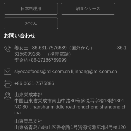
日本料理用
朝食シリーズ
おでん
お問い合わせ
姜女士 +86-631-7576689（国外から） +86-1
3156099188 （携帯電話）
李金杭+86-17186769999
siyecaofoods@rclk.com.cn lijinhang@rclk.com.cn
+86-0631-7575886
山東栄成本部
中国山東省栄成市南山中路80号盛悦写字楼13階1301
NO.80，nanshanmiddle road rongcheng shandong ch
ina
山東青島支社
山東省青島市崂山区香嶺路1号資源博雅広場4号棟120