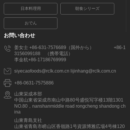
日本料理用
朝食シリーズ
おでん
お問い合わせ
姜女士 +86-631-7576689（国外から） +86-1
3156099188 （携帯電話）
李金杭+86-17186769999
siyecaofoods@rclk.com.cn lijinhang@rclk.com.cn
+86-0631-7575886
山東栄成本部
中国山東省栄成市南山中路80号盛悦写字楼13階1301
NO.80，nanshanmiddle road rongcheng shandong ch
ina
山東青島支社
山東省青島市崂山区香嶺路1号資源博雅広場4号棟120